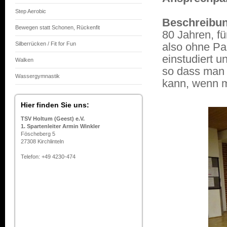
Step Aerobic
Beschreibu
Bewegen statt Schonen, Rückenfit
80 Jahren, fü
Silberrücken / Fit for Fun
also ohne Pa
einstudiert u
Walken
so dass man 
Wassergymnastik
kann, wenn m
Hier finden Sie uns:
TSV Holtum (Geest) e.V.
1. Spartenleiter Armin Winkler
Föscheberg 5
27308 Kirchlinteln
Telefon: +49 4230-474