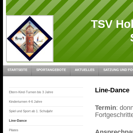
TSV Hol
Spart
STARTSEITE
SPORTANGEBOTE
AKTUELLES
SATZUNG UND F
Line-Dance
Eltern-Kind-Turnen bis 3 Jahre
Kinderturnen 4-6 Jahre
Termin
: don
Spiel und Sport ab 1. Schuljahr
Fortgeschritt
Line-Dance
Pilates
Ansprechpa