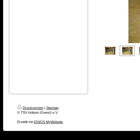
Druckversion
|
Sitemap
© TSV Holtum (Geest) e.V.
Erstellt mit
IONOS MyWebsite
.